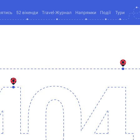
нятись
52 вікенди
Travel-Журнал
Напрямки
Події
Тури