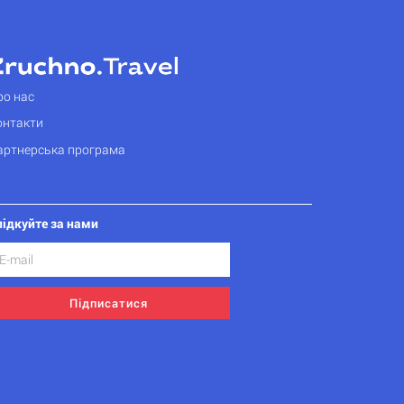
ро нас
онтакти
артнерська програма
лідкуйте за нами
Підписатися