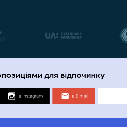
опозиціями для відпочинку
в Instagram
в E-mail