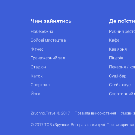
Чим зайнятись
Де поїсти
Набережна
Рибний рест
Бойові мистецтва
Кафе
Фітнес
Кав’ярня
Тренажерний зал
Піцерія
Стадіон
Пекарня / к
Каток
Суші-бар
Спортзал
Стейк-хаус
Йога
Спортивний 
Zruchno.Travel © 2017
Правила використання
Умови 
© 2017 ТОВ «Зручно». Всі права захищені. При використан