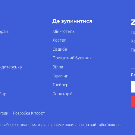
Де зупинитися
оран
Міні-готель
П
Хостел
К
Садиба
П
Приватний будинок
ондитерська
Вілла
С
Кемпінг
Трейлер
бар
Санаторій
згоди
Розробка Кітсофт
ні або копіюванні матеріалів пряме посилання на сайт обов'язкове.