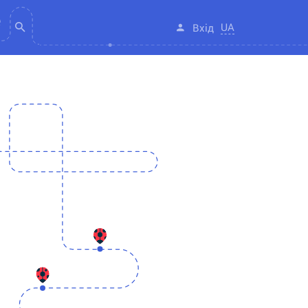
UA
Вхід