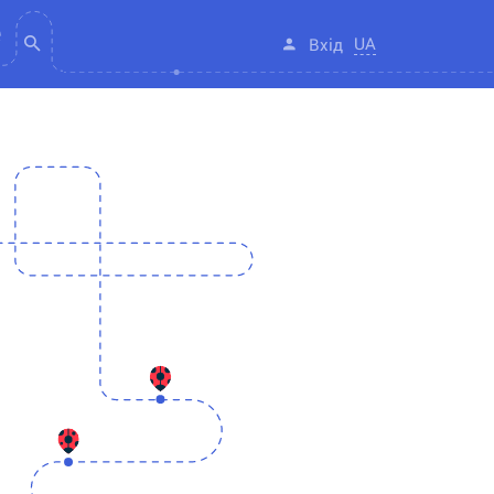
UA
Вхід