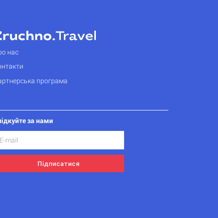
ро нас
онтакти
артнерська програма
лідкуйте за нами
Підписатися