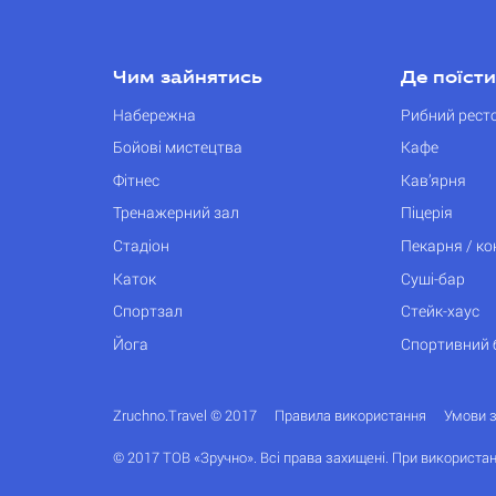
Чим зайнятись
Де поїсти
Набережна
Рибний рест
Бойові мистецтва
Кафе
Фітнес
Кав’ярня
Тренажерний зал
Піцерія
Стадіон
Пекарня / к
Каток
Суші-бар
Спортзал
Стейк-хаус
Йога
Спортивний 
Zruchno.Travel © 2017
Правила використання
Умови 
© 2017 ТОВ «Зручно». Всі права захищені. При використан