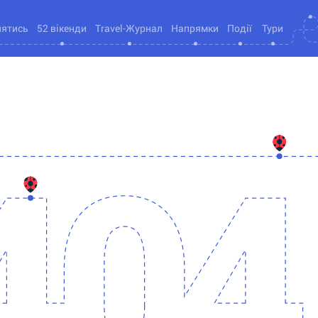
нятись
52 вікенди
Travel-Журнал
Напрямки
Події
Тури