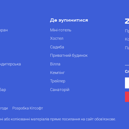
Де зупинитися
оран
Міні-готель
П
Хостел
К
Садиба
П
Приватний будинок
ондитерська
Вілла
С
Кемпінг
Трейлер
бар
Санаторій
згоди
Розробка Кітсофт
ні або копіюванні матеріалів пряме посилання на сайт обов'язкове.