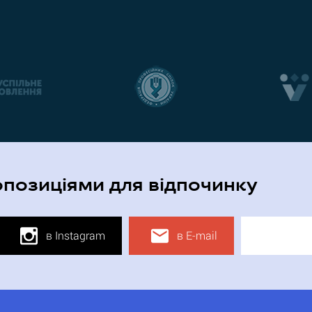
опозиціями для відпочинку
в Instagram
в E-mail