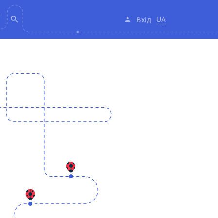
UA
Вхід