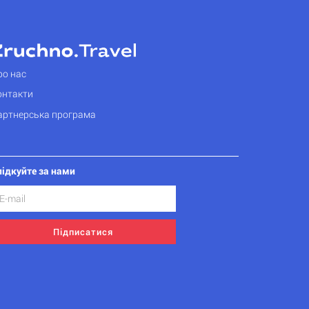
ро нас
онтакти
артнерська програма
лідкуйте за нами
Підписатися