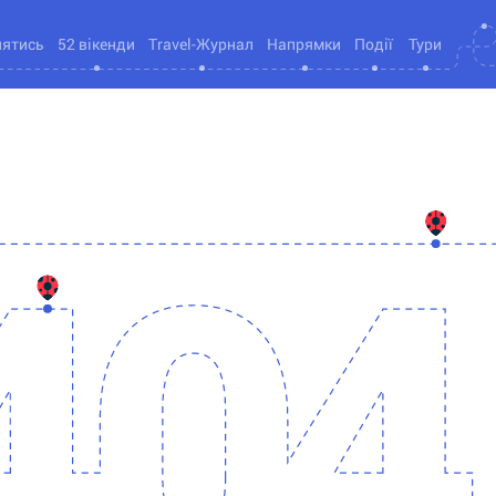
нятись
52 вікенди
Travel-Журнал
Напрямки
Події
Тури