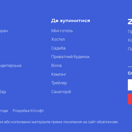
Де зупинитися
оран
Міні-готель
П
Хостел
К
Садиба
П
Приватний будинок
ондитерська
Вілла
С
Кемпінг
Трейлер
бар
Санаторій
згоди
Розробка Кітсофт
ні або копіюванні матеріалів пряме посилання на сайт обов'язкове.