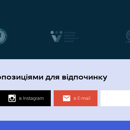
опозиціями для відпочинку
в Instagram
в E-mail