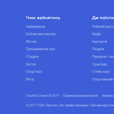
Чим зайнятись
Де поїсти
Набережна
Рибний рест
Бойові мистецтва
Кафе
Фітнес
Кав’ярня
Тренажерний зал
Піцерія
Стадіон
Пекарня / к
Каток
Суші-бар
Спортзал
Стейк-хаус
Йога
Спортивний 
Zruchno.Travel © 2017
Правила використання
Умови 
© 2017 ТОВ «Зручно». Всі права захищені. При використан