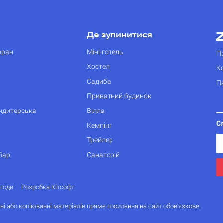
Де зупинитися
оран
Міні-готель
П
Хостел
К
Садиба
П
Приватний будинок
ондитерська
Вілла
С
Кемпінг
Трейлер
бар
Санаторій
згоди
Розробка Кітсофт
ні або копіюванні матеріалів пряме посилання на сайт обов'язкове.