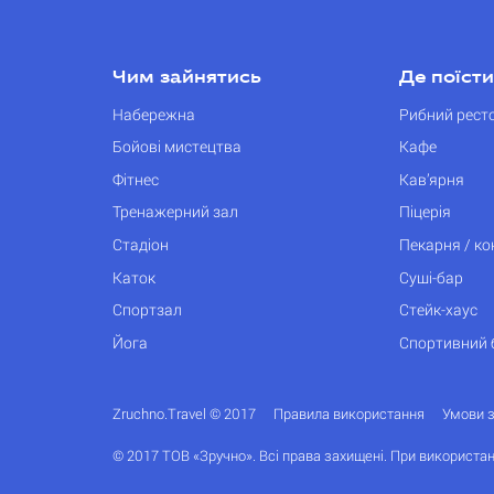
Чим зайнятись
Де поїсти
Набережна
Рибний рест
Бойові мистецтва
Кафе
Фітнес
Кав’ярня
Тренажерний зал
Піцерія
Стадіон
Пекарня / к
Каток
Суші-бар
Спортзал
Стейк-хаус
Йога
Спортивний 
Zruchno.Travel © 2017
Правила використання
Умови 
© 2017 ТОВ «Зручно». Всі права захищені. При використан