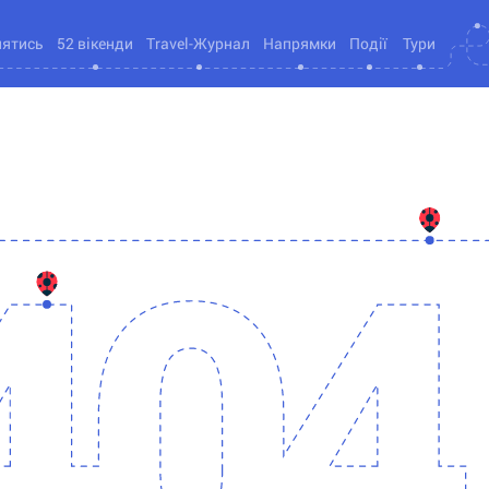
нятись
52 вікенди
Travel-Журнал
Напрямки
Події
Тури