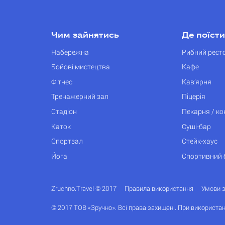
Чим зайнятись
Де поїсти
Набережна
Рибний рест
Бойові мистецтва
Кафе
Фітнес
Кав’ярня
Тренажерний зал
Піцерія
Стадіон
Пекарня / к
Каток
Суші-бар
Спортзал
Стейк-хаус
Йога
Спортивний 
Zruchno.Travel © 2017
Правила використання
Умови 
© 2017 ТОВ «Зручно». Всі права захищені. При використан