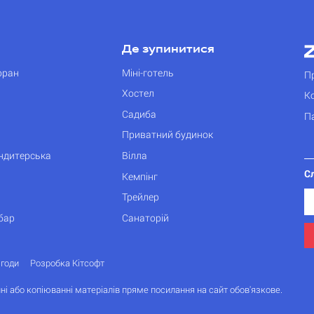
Де зупинитися
оран
Міні-готель
П
Хостел
К
Садиба
П
Приватний будинок
ондитерська
Вілла
С
Кемпінг
Трейлер
бар
Санаторій
згоди
Розробка Кітсофт
ні або копіюванні матеріалів пряме посилання на сайт обов'язкове.