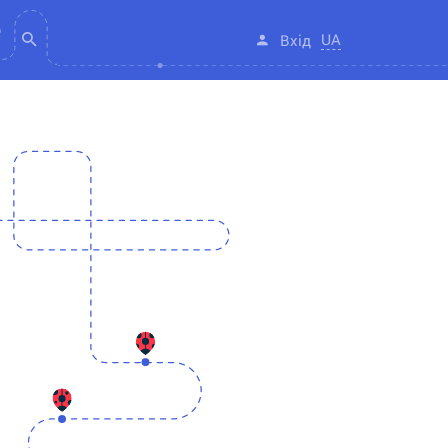
UA
Вхід