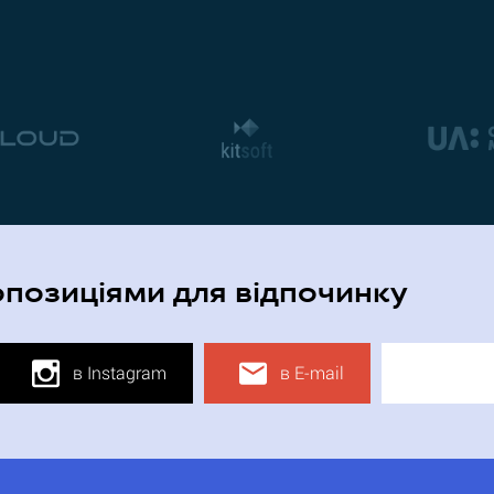
опозиціями для відпочинку
в Instagram
в E-mail