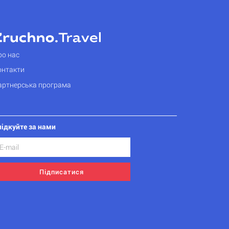
ро нас
онтакти
артнерська програма
лідкуйте за нами
Підписатися