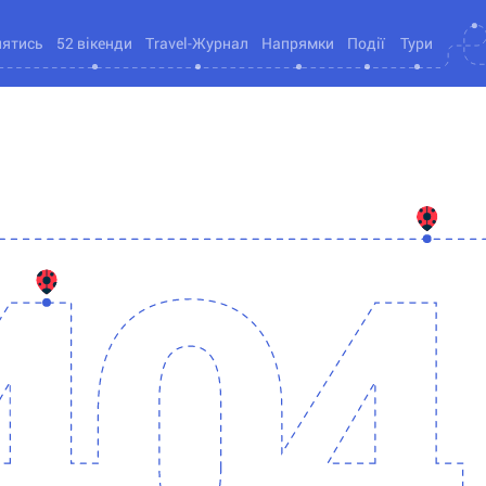
нятись
52 вікенди
Travel-Журнал
Напрямки
Події
Тури