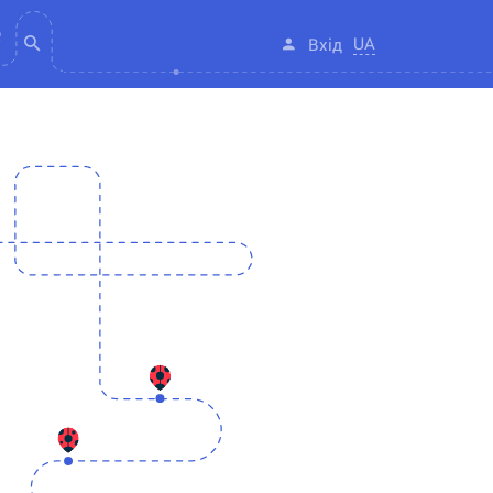
UA
Вхід