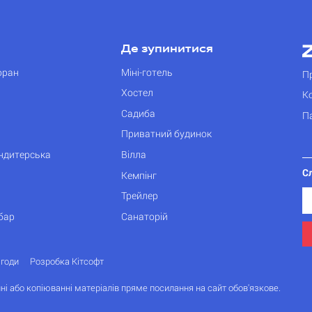
Де зупинитися
оран
Міні-готель
П
Хостел
К
Садиба
П
Приватний будинок
ондитерська
Вілла
С
Кемпінг
Трейлер
бар
Санаторій
згоди
Розробка Кітсофт
ні або копіюванні матеріалів пряме посилання на сайт обов'язкове.