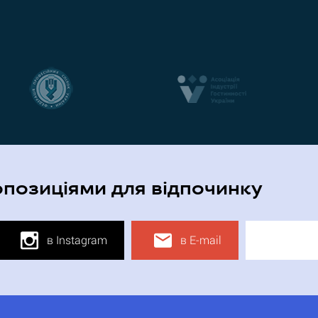
опозиціями для відпочинку
в Instagram
в E-mail