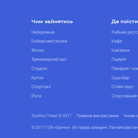
Чим зайнятись
Де поїсти
Набережна
Рибний рест
Бойові мистецтва
Кафе
Фітнес
Кав’ярня
Тренажерний зал
Піцерія
Стадіон
Пекарня / к
Каток
Суші-бар
Спортзал
Стейк-хаус
Йога
Спортивний 
Zruchno.Travel © 2017
Правила використання
Умови 
© 2017 ТОВ «Зручно». Всі права захищені. При використан