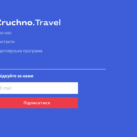
ро нас
онтакти
артнерська програма
лідкуйте за нами
Підписатися