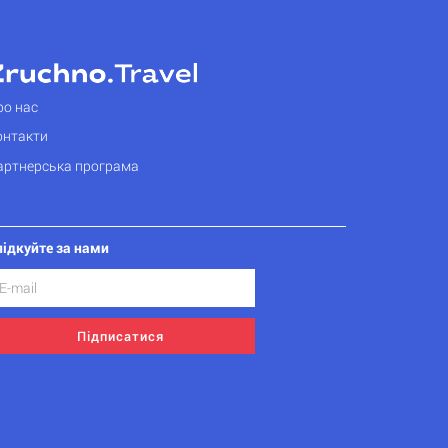
ро нас
онтакти
артнерська програма
лідкуйте за нами
Підписатися