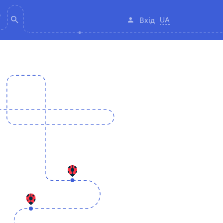
UA
Вхід