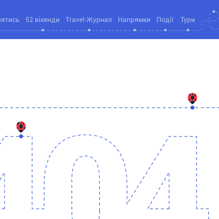
нятись
52 вікенди
Travel-Журнал
Напрямки
Події
Тури