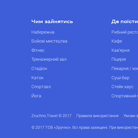
Чим зайнятись
Де поїсти
Набережна
Рибний рест
Бойові мистецтва
Кафе
Фітнес
Кав’ярня
Тренажерний зал
Піцерія
Стадіон
Пекарня / к
Каток
Суші-бар
Спортзал
Стейк-хаус
Йога
Спортивний 
Zruchno.Travel © 2017
Правила використання
Умови 
© 2017 ТОВ «Зручно». Всі права захищені. При використан