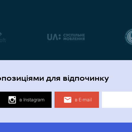
опозиціями для відпочинку
в Instagram
в E-mail