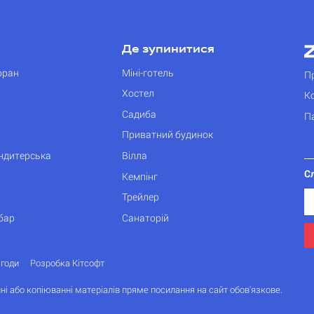
Де зупинитися
оран
Міні-готель
П
Хостел
К
Садиба
П
Приватний будинок
ондитерська
Вілла
С
Кемпінг
Трейлер
бар
Санаторій
згоди
Розробка Кітсофт
ні або копіюванні матеріалів пряме посилання на сайт обов'язкове.