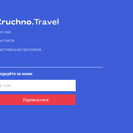
ро нас
онтакти
артнерська програма
лідкуйте за нами
Підписатися