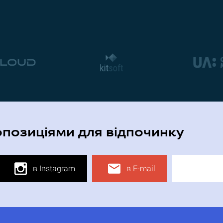
опозиціями для відпочинку
в Instagram
в E-mail