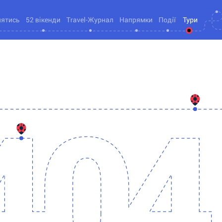
нятись
52 вікенди
Travel-Журнал
Напрямки
Події
Тури