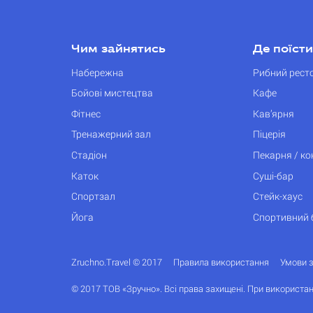
Чим зайнятись
Де поїсти
Набережна
Рибний рест
Бойові мистецтва
Кафе
Фітнес
Кав’ярня
Тренажерний зал
Піцерія
Стадіон
Пекарня / к
Каток
Суші-бар
Спортзал
Стейк-хаус
Йога
Спортивний 
Zruchno.Travel © 2017
Правила використання
Умови 
© 2017 ТОВ «Зручно». Всі права захищені. При використан