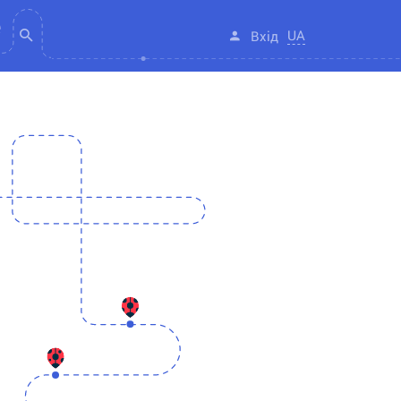
UA
Вхід