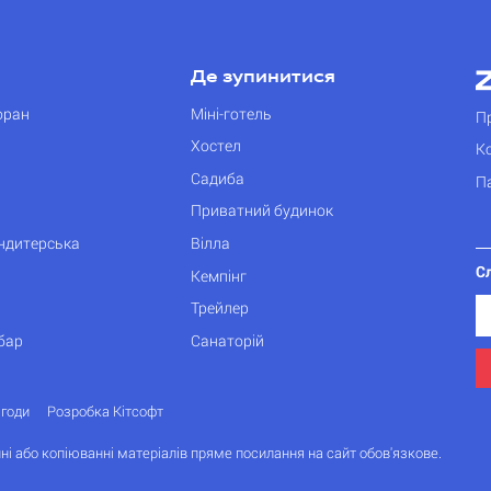
Де зупинитися
оран
Міні-готель
П
Хостел
К
Садиба
П
Приватний будинок
ондитерська
Вілла
С
Кемпінг
Трейлер
бар
Санаторій
згоди
Розробка Кітсофт
ні або копіюванні матеріалів пряме посилання на сайт обов'язкове.