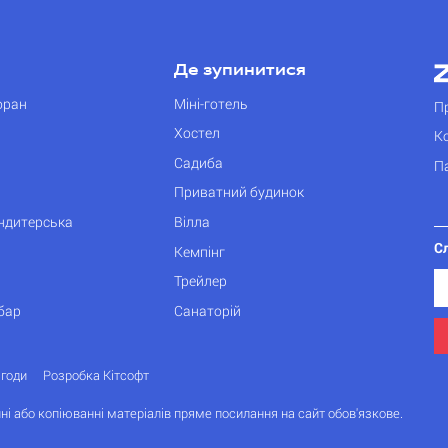
Де зупинитися
оран
Міні-готель
П
Хостел
К
Садиба
П
Приватний будинок
ондитерська
Вілла
С
Кемпінг
Трейлер
бар
Санаторій
згоди
Розробка Кітсофт
ні або копіюванні матеріалів пряме посилання на сайт обов'язкове.