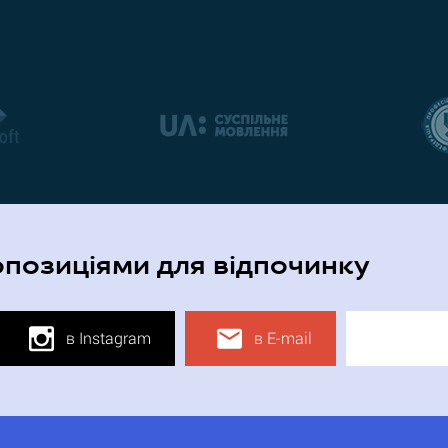
опозиціями для відпочинку
в Instagram
в E-mail