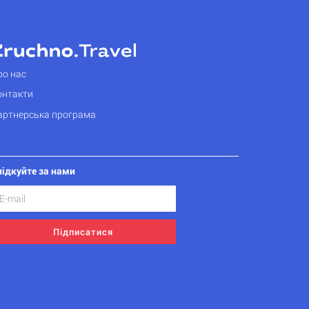
ро нас
онтакти
артнерська програма
лідкуйте за нами
Підписатися