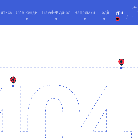
нятись
52 вікенди
Travel-Журнал
Напрямки
Події
Тури