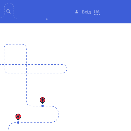
UA
Вхід