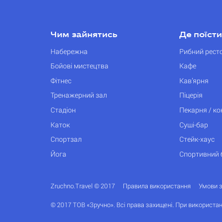
Чим зайнятись
Де поїсти
Набережна
Рибний рест
Бойові мистецтва
Кафе
Фітнес
Кав’ярня
Тренажерний зал
Піцерія
Стадіон
Пекарня / к
Каток
Суші-бар
Спортзал
Стейк-хаус
Йога
Спортивний 
Zruchno.Travel © 2017
Правила використання
Умови 
© 2017 ТОВ «Зручно». Всі права захищені. При використан