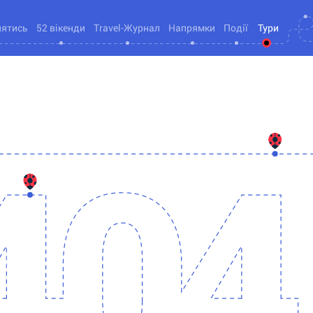
нятись
52 вікенди
Travel-Журнал
Напрямки
Події
Тури