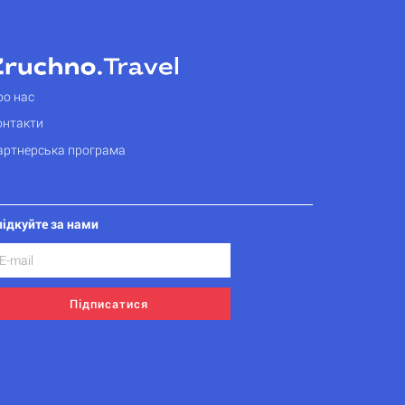
ро нас
онтакти
артнерська програма
лідкуйте за нами
Підписатися