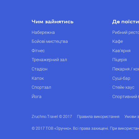
Чим зайнятись
Де поїсти
Набережна
Рибний рест
Бойові мистецтва
Кафе
Фітнес
Кав’ярня
Тренажерний зал
Піцерія
Стадіон
Пекарня / к
Каток
Суші-бар
Спортзал
Стейк-хаус
Йога
Спортивний 
Zruchno.Travel © 2017
Правила використання
Умови 
© 2017 ТОВ «Зручно». Всі права захищені. При використан