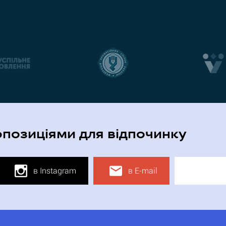
опозиціями для відпочинку
в Instagram
в E-mail