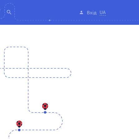
UA
Вхід