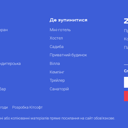
Де зупинитися
оран
Міні-готель
П
Хостел
К
Садиба
П
Приватний будинок
ондитерська
Вілла
С
Кемпінг
Трейлер
бар
Санаторій
згоди
Розробка Кітсофт
ні або копіюванні матеріалів пряме посилання на сайт обов'язкове.