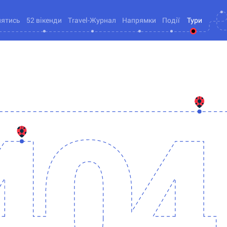
нятись
52 вікенди
Travel-Журнал
Напрямки
Події
Тури