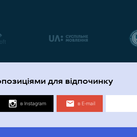
опозиціями для відпочинку
в Instagram
в E-mail