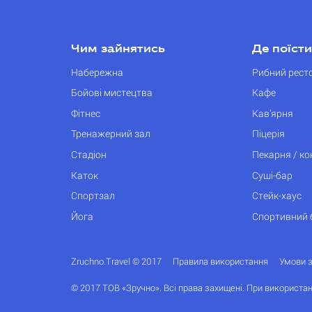
Чим зайнятись
Де поїсти
Набережна
Рибний рест
Бойові мистецтва
Кафе
Фітнес
Кав’ярня
Тренажерний зал
Піцерія
Стадіон
Пекарня / к
Каток
Суші-бар
Спортзал
Стейк-хаус
Йога
Спортивний 
Zruchno.Travel © 2017
Правила використання
Умови 
© 2017 ТОВ «Зручно». Всі права захищені. При використан