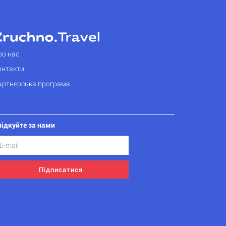
ро нас
онтакти
артнерська програма
лідкуйте за нами
Підписатися