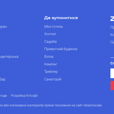
Де зупинитися
оран
Міні-готель
П
Хостел
К
Садиба
П
Приватний будинок
ондитерська
Вілла
С
Кемпінг
Трейлер
бар
Санаторій
згоди
Розробка Кітсофт
ні або копіюванні матеріалів пряме посилання на сайт обов'язкове.