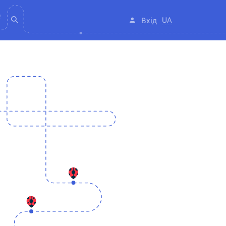
UA
Вхід