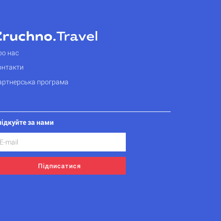
ро нас
онтакти
артнерська програма
лідкуйте за нами
Підписатися