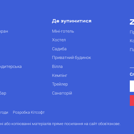
Де зупинитися
оран
Міні-готель
П
Хостел
К
Садиба
П
Приватний будинок
ондитерська
Вілла
С
Кемпінг
Трейлер
бар
Санаторій
згоди
Розробка Кітсофт
ні або копіюванні матеріалів пряме посилання на сайт обов'язкове.