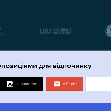
опозиціями для відпочинку
в Instagram
в E-mail