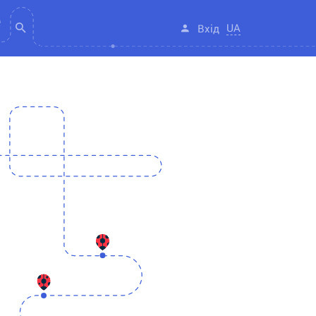
UA
Вхід