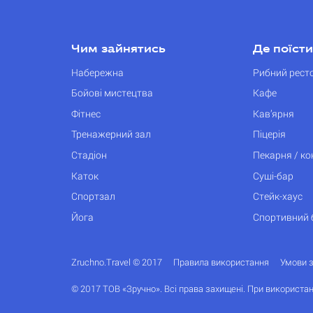
Чим зайнятись
Де поїсти
Набережна
Рибний рест
Бойові мистецтва
Кафе
Фітнес
Кав’ярня
Тренажерний зал
Піцерія
Стадіон
Пекарня / к
Каток
Суші-бар
Спортзал
Стейк-хаус
Йога
Спортивний 
Zruchno.Travel © 2017
Правила використання
Умови 
© 2017 ТОВ «Зручно». Всі права захищені. При використан