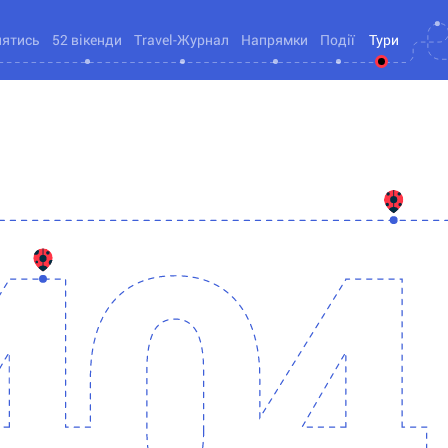
нятись
52 вікенди
Travel-Журнал
Напрямки
Події
Тури