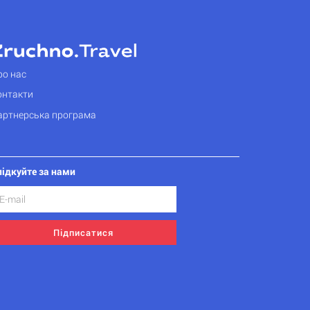
ро нас
онтакти
артнерська програма
лідкуйте за нами
Підписатися