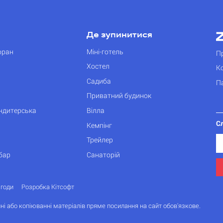
Де зупинитися
оран
Міні-готель
П
Хостел
К
Садиба
П
Приватний будинок
ондитерська
Вілла
С
Кемпінг
Трейлер
бар
Санаторій
згоди
Розробка Кітсофт
ні або копіюванні матеріалів пряме посилання на сайт обов'язкове.