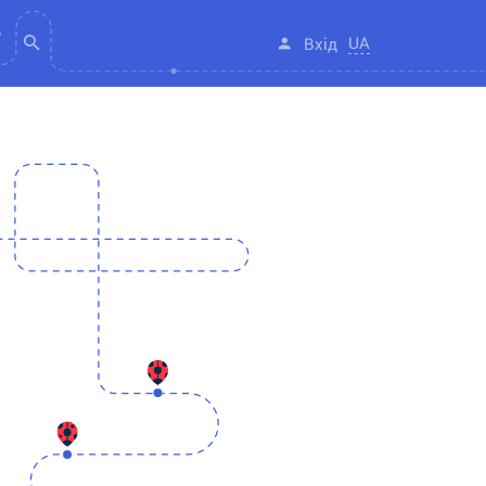
UA
Вхід