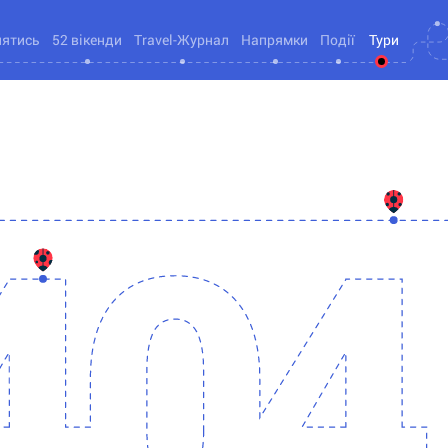
нятись
52 вікенди
Travel-Журнал
Напрямки
Події
Тури