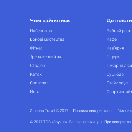
Чим зайнятись
Де поїсти
Набережна
Рибний рест
Бойові мистецтва
Кафе
Фітнес
Кав’ярня
Тренажерний зал
Піцерія
Стадіон
Пекарня / к
Каток
Суші-бар
Спортзал
Стейк-хаус
Йога
Спортивний 
Zruchno.Travel © 2017
Правила використання
Умови 
© 2017 ТОВ «Зручно». Всі права захищені. При використан