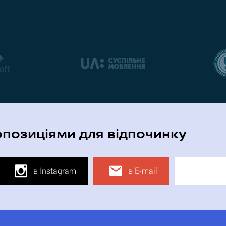
опозиціями для відпочинку
в Instagram
в E-mail