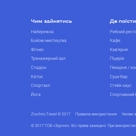
Чим зайнятись
Де поїсти
Набережна
Рибний рест
Бойові мистецтва
Кафе
Фітнес
Кав’ярня
Тренажерний зал
Піцерія
Стадіон
Пекарня / к
Каток
Суші-бар
Спортзал
Стейк-хаус
Йога
Спортивний 
Zruchno.Travel © 2017
Правила використання
Умови 
© 2017 ТОВ «Зручно». Всі права захищені. При використан