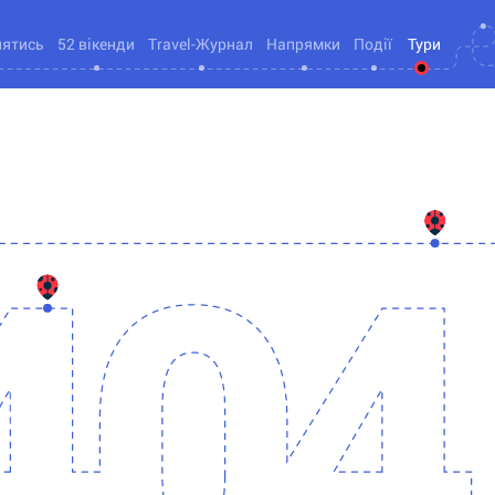
нятись
52 вікенди
Travel-Журнал
Напрямки
Події
Тури