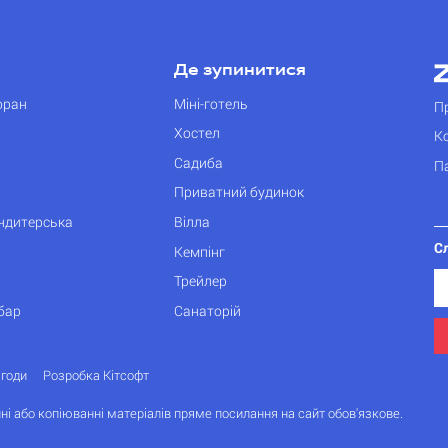
Де зупинитися
оран
Міні-готель
П
Хостел
К
Садиба
П
Приватний будинок
ондитерська
Вілла
С
Кемпінг
Трейлер
бар
Санаторій
згоди
Розробка Кітсофт
ні або копіюванні матеріалів пряме посилання на сайт обов'язкове.