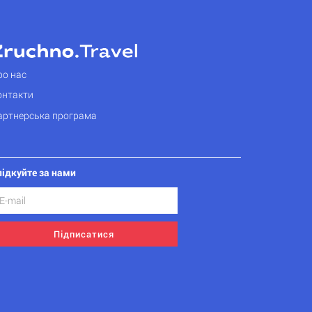
ро нас
онтакти
артнерська програма
лідкуйте за нами
Підписатися