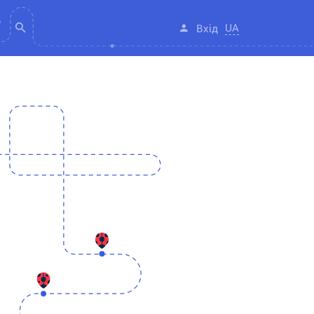
UA
Вхід