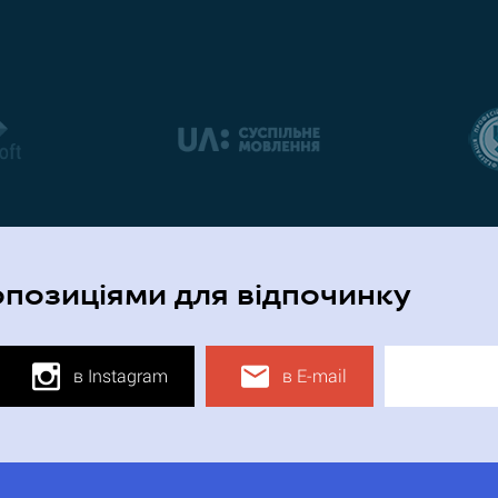
опозиціями для відпочинку
в Instagram
в E-mail