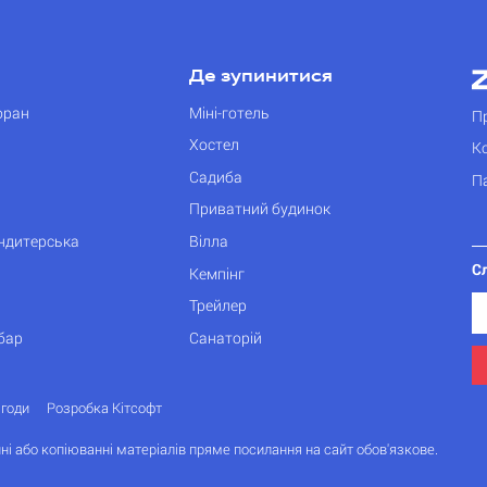
Де зупинитися
оран
Міні-готель
П
Хостел
К
Садиба
П
Приватний будинок
ондитерська
Вілла
С
Кемпінг
Трейлер
бар
Санаторій
згоди
Розробка Кітсофт
ні або копіюванні матеріалів пряме посилання на сайт обов'язкове.