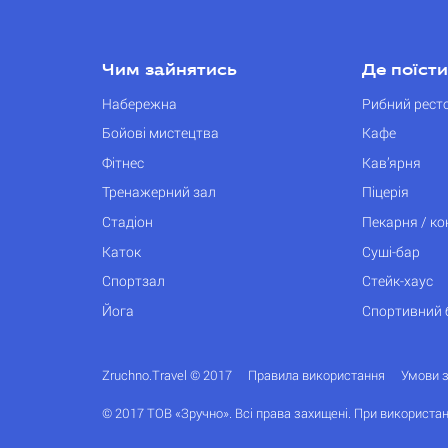
Чим зайнятись
Де поїсти
Набережна
Рибний рест
Бойові мистецтва
Кафе
Фітнес
Кав’ярня
Тренажерний зал
Піцерія
Стадіон
Пекарня / к
Каток
Суші-бар
Спортзал
Стейк-хаус
Йога
Спортивний 
Zruchno.Travel © 2017
Правила використання
Умови 
© 2017 ТОВ «Зручно». Всі права захищені. При використан