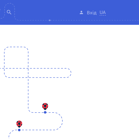
UA
Вхід