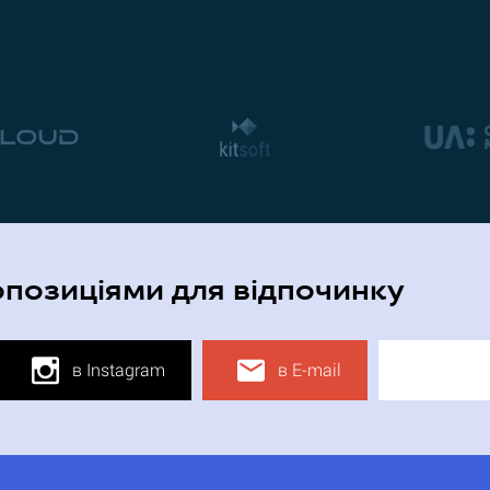
опозиціями для відпочинку
в Instagram
в E-mail