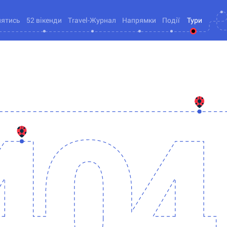
нятись
52 вікенди
Travel-Журнал
Напрямки
Події
Тури