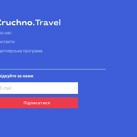
ро нас
онтакти
артнерська програма
лідкуйте за нами
Підписатися