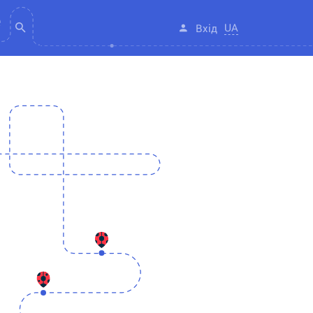
UA
Вхід