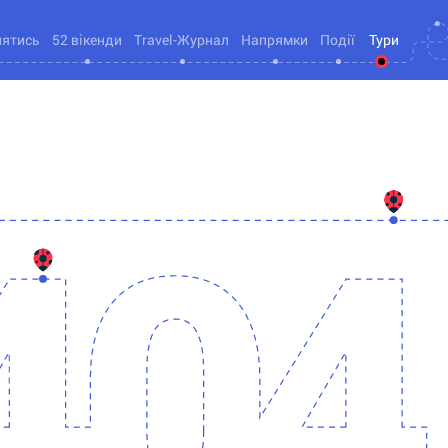
нятись
52 вікенди
Travel-Журнал
Напрямки
Події
Тури