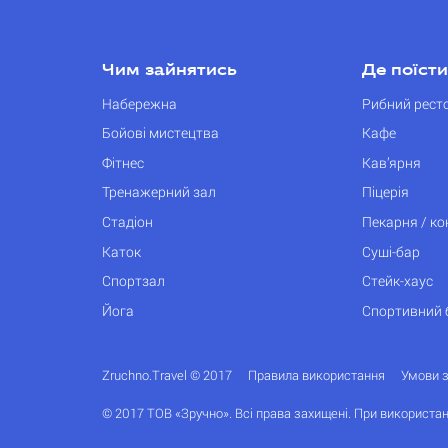
Чим зайнятись
Де поїсти
Набережна
Рибний рест
Бойові мистецтва
Кафе
Фітнес
Кав’ярня
Тренажерний зал
Піцерія
Стадіон
Пекарня / к
Каток
Суші-бар
Спортзал
Стейк-хаус
Йога
Спортивний 
Zruchno.Travel © 2017
Правила використання
Умови 
© 2017 ТОВ «Зручно». Всі права захищені. При використан