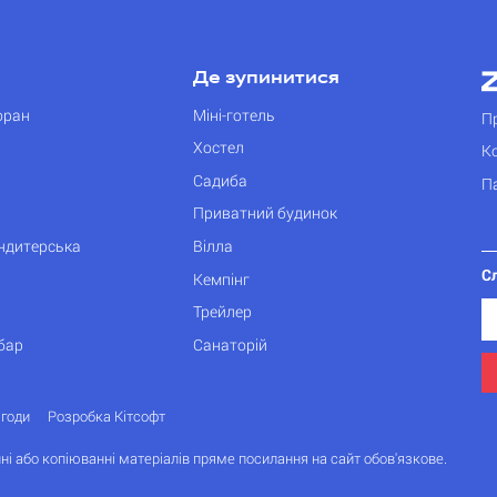
Де зупинитися
оран
Міні-готель
П
Хостел
К
Садиба
П
Приватний будинок
ондитерська
Вілла
С
Кемпінг
Трейлер
бар
Санаторій
згоди
Розробка Кітсофт
ні або копіюванні матеріалів пряме посилання на сайт обов'язкове.