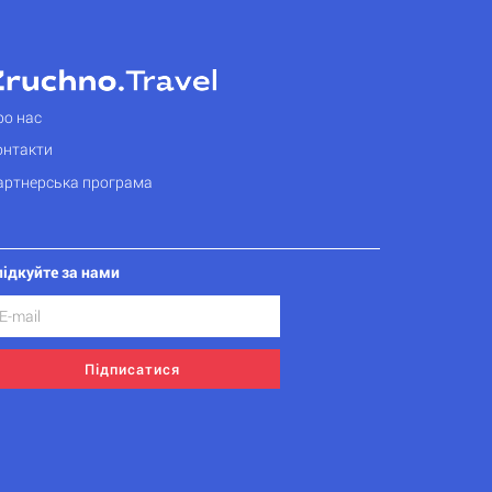
ро нас
онтакти
артнерська програма
лідкуйте за нами
Підписатися