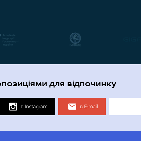
опозиціями для відпочинку
в Instagram
в E-mail