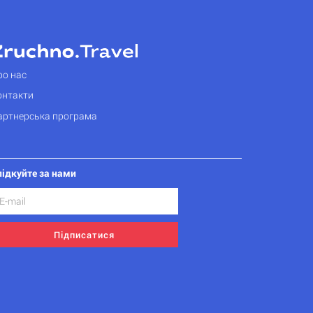
ро нас
онтакти
артнерська програма
лідкуйте за нами
Підписатися