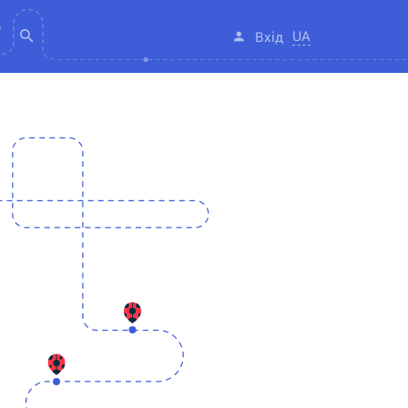
UA
Вхід