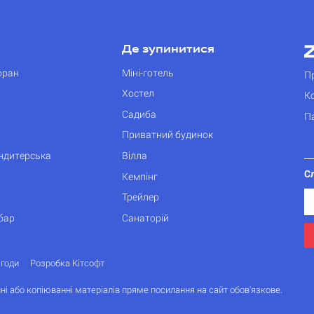
Де зупинитися
оран
Міні-готель
П
Хостел
К
Садиба
П
Приватний будинок
ондитерська
Вілла
С
Кемпінг
Трейлер
бар
Санаторій
згоди
Розробка Кітсофт
ні або копіюванні матеріалів пряме посилання на сайт обов'язкове.