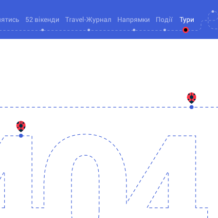
нятись
52 вікенди
Travel-Журнал
Напрямки
Події
Тури