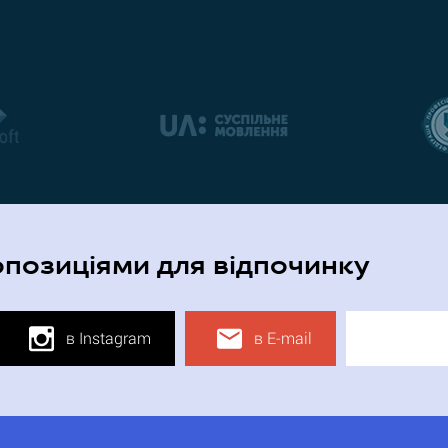
опозиціями для відпочинку
в Instagram
в E-mail