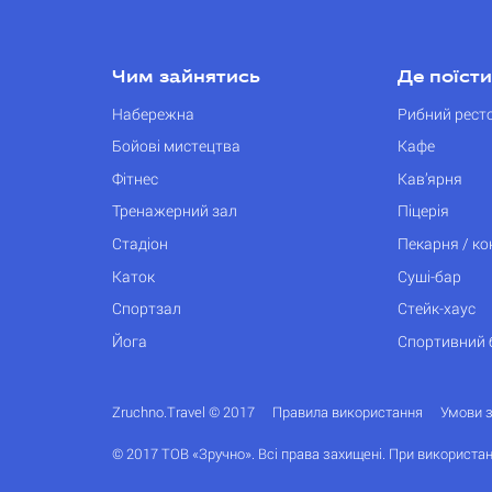
Чим зайнятись
Де поїсти
Набережна
Рибний рест
Бойові мистецтва
Кафе
Фітнес
Кав’ярня
Тренажерний зал
Піцерія
Стадіон
Пекарня / к
Каток
Суші-бар
Спортзал
Стейк-хаус
Йога
Спортивний 
Zruchno.Travel © 2017
Правила використання
Умови 
© 2017 ТОВ «Зручно». Всі права захищені. При використан