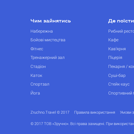
Чим зайнятись
Де поїсти
Набережна
Рибний рест
Бойові мистецтва
Кафе
Фітнес
Кав’ярня
Тренажерний зал
Піцерія
Стадіон
Пекарня / к
Каток
Суші-бар
Спортзал
Стейк-хаус
Йога
Спортивний 
Zruchno.Travel © 2017
Правила використання
Умови 
© 2017 ТОВ «Зручно». Всі права захищені. При використан