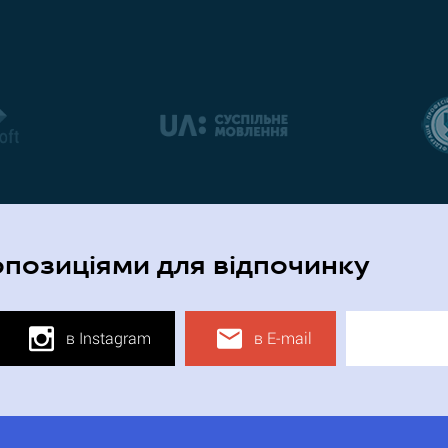
опозиціями для відпочинку
в Instagram
в E-mail