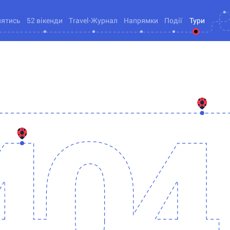
нятись
52 вікенди
Travel-Журнал
Напрямки
Події
Тури