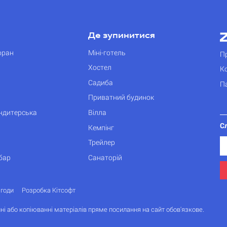
Де зупинитися
оран
Міні-готель
П
Хостел
К
Садиба
П
Приватний будинок
ондитерська
Вілла
С
Кемпінг
Трейлер
бар
Санаторій
згоди
Розробка Кітсофт
ні або копіюванні матеріалів пряме посилання на сайт обов'язкове.