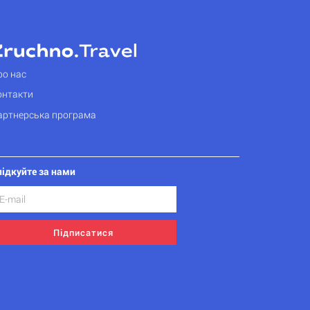
ро нас
онтакти
артнерська програма
лідкуйте за нами
Підписатися