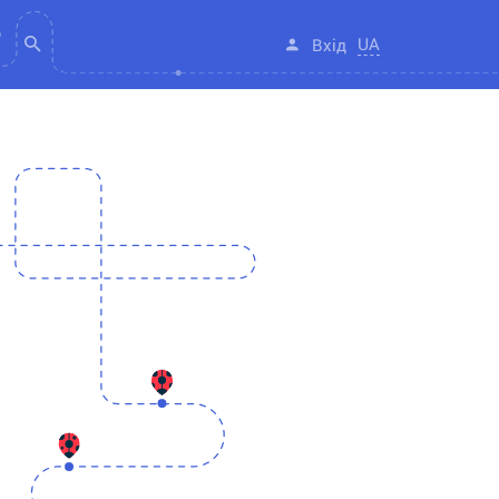
UA
Вхід