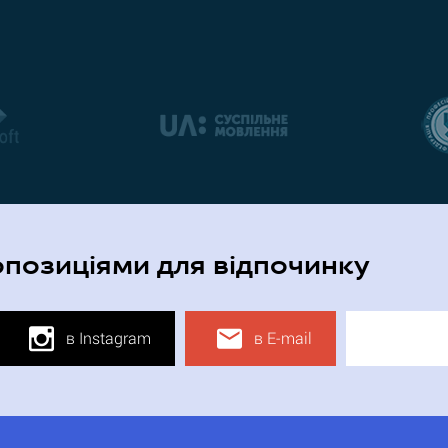
опозиціями для відпочинку
в Instagram
в E-mail