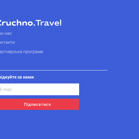
ро нас
онтакти
артнерська програма
лідкуйте за нами
Підписатися