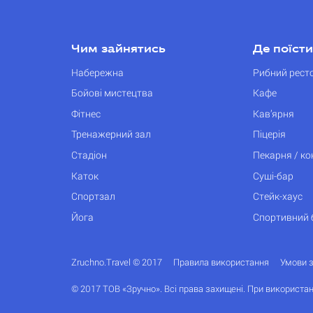
Чим зайнятись
Де поїсти
Набережна
Рибний рест
Бойові мистецтва
Кафе
Фітнес
Кав’ярня
Тренажерний зал
Піцерія
Стадіон
Пекарня / к
Каток
Суші-бар
Спортзал
Стейк-хаус
Йога
Спортивний 
Zruchno.Travel © 2017
Правила використання
Умови 
© 2017 ТОВ «Зручно». Всі права захищені. При використан