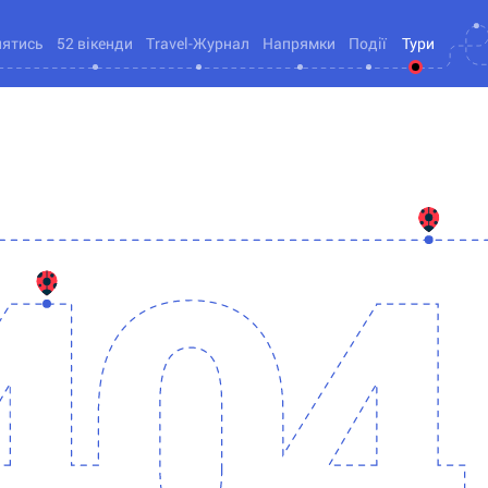
нятись
52 вікенди
Travel-Журнал
Напрямки
Події
Тури