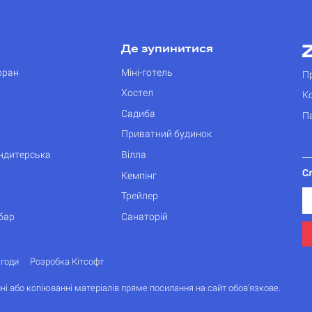
Де зупинитися
оран
Міні-готель
П
Хостел
К
Садиба
П
Приватний будинок
ондитерська
Вілла
С
Кемпінг
Трейлер
бар
Санаторій
згоди
Розробка Кітсофт
ні або копіюванні матеріалів пряме посилання на сайт обов'язкове.