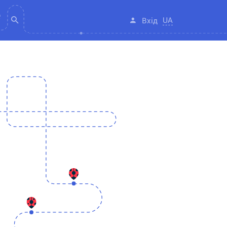
UA
Вхід