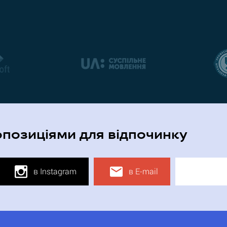
опозиціями для відпочинку
в Instagram
в E-mail