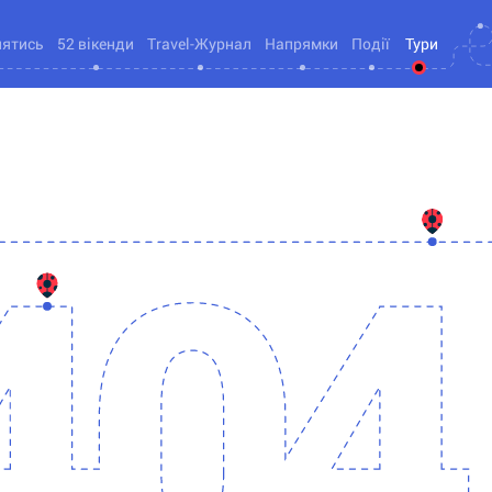
нятись
52 вікенди
Travel-Журнал
Напрямки
Події
Тури