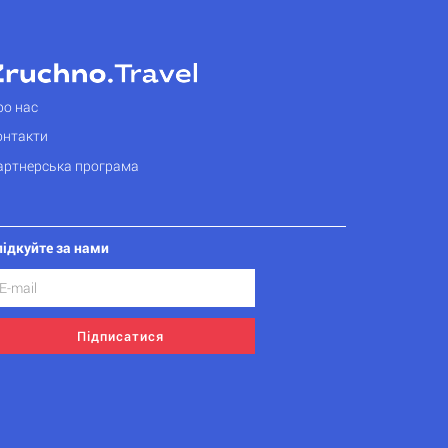
ро нас
онтакти
артнерська програма
лідкуйте за нами
Підписатися