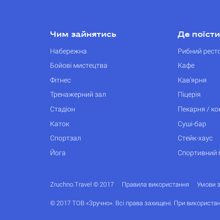
Чим зайнятись
Де поїсти
Набережна
Рибний рест
Бойові мистецтва
Кафе
Фітнес
Кав’ярня
Тренажерний зал
Піцерія
Стадіон
Пекарня / к
Каток
Суші-бар
Спортзал
Стейк-хаус
Йога
Спортивний 
Zruchno.Travel © 2017
Правила використання
Умови 
© 2017 ТОВ «Зручно». Всі права захищені. При використан