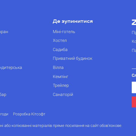
Де зупинитися
оран
Міні-готель
П
Хостел
К
Садиба
П
Приватний будинок
ондитерська
Вілла
С
Кемпінг
Трейлер
бар
Санаторій
згоди
Розробка Кітсофт
ні або копіюванні матеріалів пряме посилання на сайт обов'язкове.