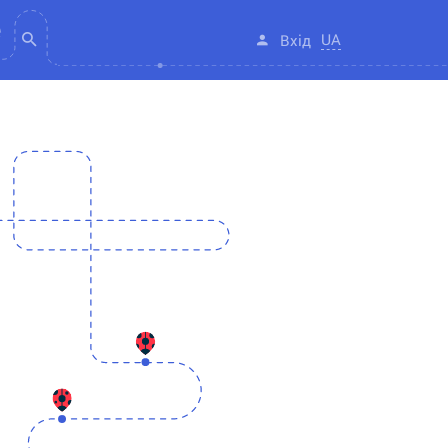
UA
Вхід