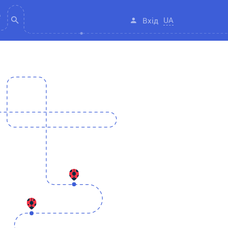
UA
Вхід