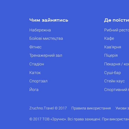
Чим зайнятись
Де поїсти
Набережна
Рибний рест
Бойові мистецтва
Кафе
Фітнес
Кав’ярня
Тренажерний зал
Піцерія
Стадіон
Пекарня / к
Каток
Суші-бар
Спортзал
Стейк-хаус
Йога
Спортивний 
Zruchno.Travel © 2017
Правила використання
Умови 
© 2017 ТОВ «Зручно». Всі права захищені. При використан