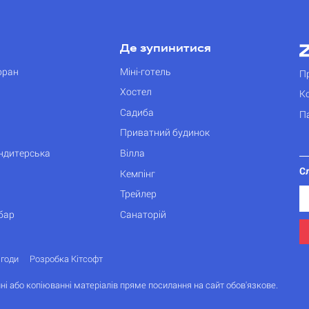
Де зупинитися
оран
Міні-готель
П
Хостел
К
Садиба
П
Приватний будинок
ондитерська
Вілла
С
Кемпінг
Трейлер
бар
Санаторій
згоди
Розробка Кітсофт
ні або копіюванні матеріалів пряме посилання на сайт обов'язкове.