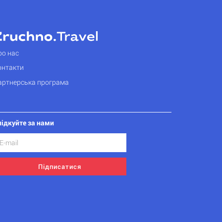
ро нас
онтакти
артнерська програма
лідкуйте за нами
Підписатися