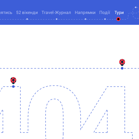
нятись
52 вікенди
Travel-Журнал
Напрямки
Події
Тури