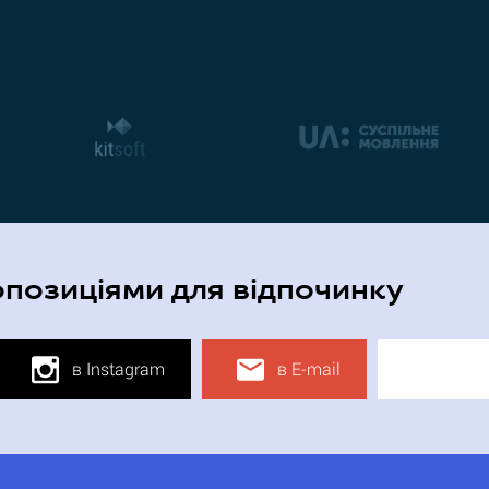
опозиціями для відпочинку
в Instagram
в E-mail