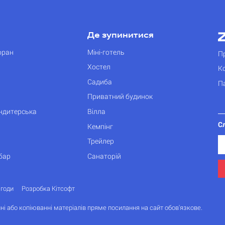
Де зупинитися
оран
Міні-готель
П
Хостел
К
Садиба
П
Приватний будинок
ондитерська
Вілла
С
Кемпінг
Трейлер
бар
Санаторій
згоди
Розробка Кітсофт
ні або копіюванні матеріалів пряме посилання на сайт обов'язкове.