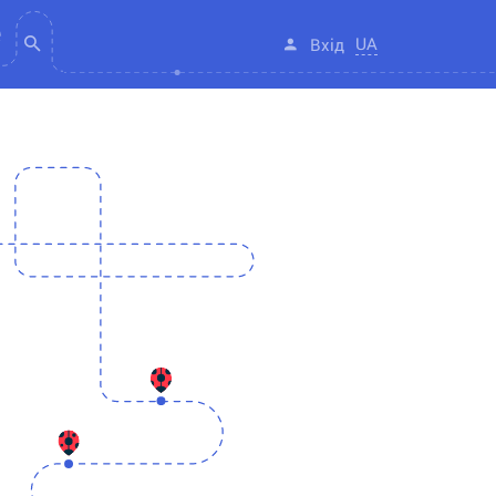
UA
Вхід