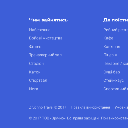
Чим зайнятись
Де поїсти
Набережна
Рибний рест
Бойові мистецтва
Кафе
Фітнес
Кав’ярня
Тренажерний зал
Піцерія
Стадіон
Пекарня / к
Каток
Суші-бар
Спортзал
Стейк-хаус
Йога
Спортивний 
Zruchno.Travel © 2017
Правила використання
Умови 
© 2017 ТОВ «Зручно». Всі права захищені. При використан