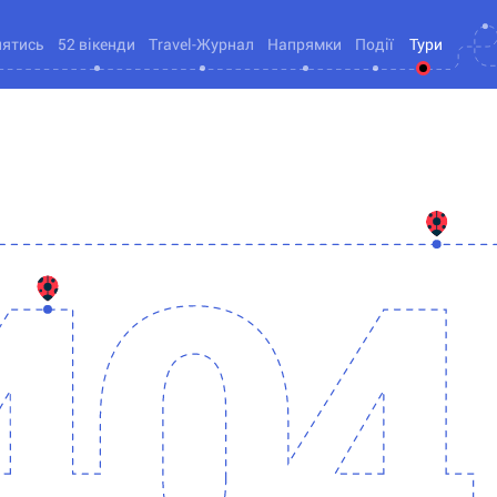
нятись
52 вікенди
Travel-Журнал
Напрямки
Події
Тури