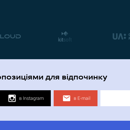
опозиціями для відпочинку
в Instagram
в E-mail