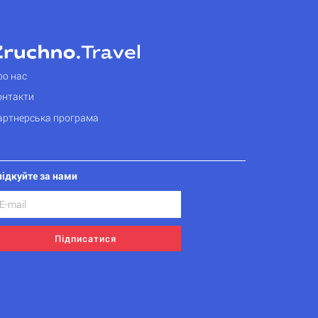
ро нас
онтакти
артнерська програма
лідкуйте за нами
Підписатися