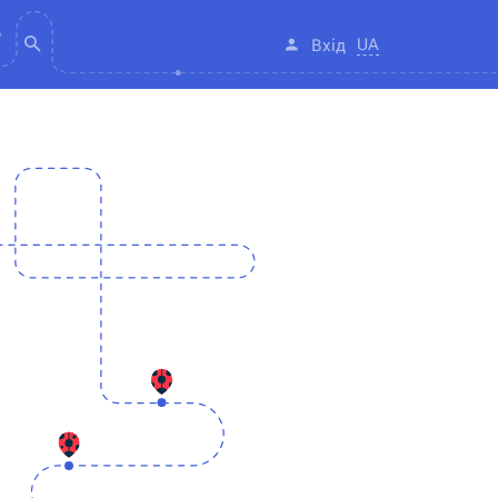
UA
Вхід