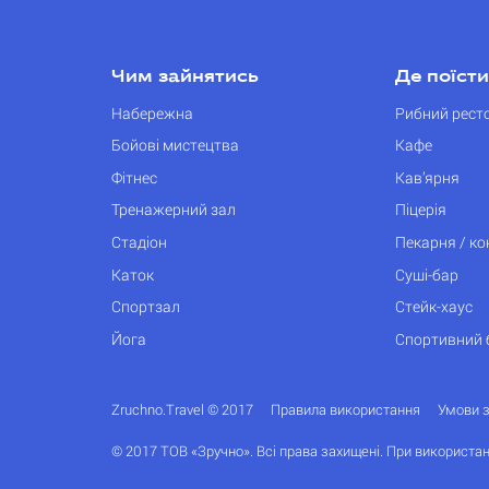
Чим зайнятись
Де поїсти
Набережна
Рибний рест
Бойові мистецтва
Кафе
Фітнес
Кав’ярня
Тренажерний зал
Піцерія
Стадіон
Пекарня / к
Каток
Суші-бар
Спортзал
Стейк-хаус
Йога
Спортивний 
Zruchno.Travel © 2017
Правила використання
Умови 
© 2017 ТОВ «Зручно». Всі права захищені. При використан