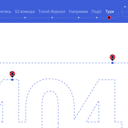
нятись
52 вікенди
Travel-Журнал
Напрямки
Події
Тури