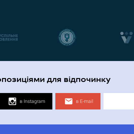
опозиціями для відпочинку
в Instagram
в E-mail