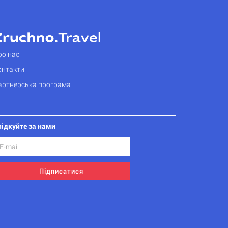
ро нас
онтакти
артнерська програма
лідкуйте за нами
Підписатися