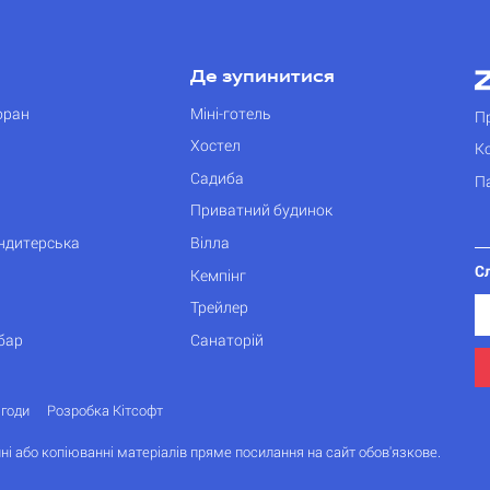
Де зупинитися
оран
Міні-готель
П
Хостел
К
Садиба
П
Приватний будинок
ондитерська
Вілла
С
Кемпінг
Трейлер
бар
Санаторій
згоди
Розробка Кітсофт
ні або копіюванні матеріалів пряме посилання на сайт обов'язкове.