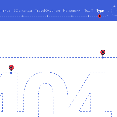
нятись
52 вікенди
Travel-Журнал
Напрямки
Події
Тури