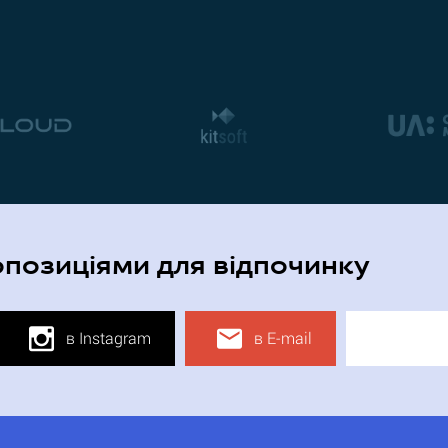
опозиціями для відпочинку
в Instagram
в E-mail