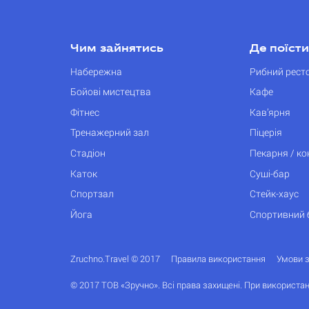
Чим зайнятись
Де поїсти
Набережна
Рибний рест
Бойові мистецтва
Кафе
Фітнес
Кав’ярня
Тренажерний зал
Піцерія
Стадіон
Пекарня / к
Каток
Суші-бар
Спортзал
Стейк-хаус
Йога
Спортивний 
Zruchno.Travel © 2017
Правила використання
Умови 
© 2017 ТОВ «Зручно». Всі права захищені. При використан