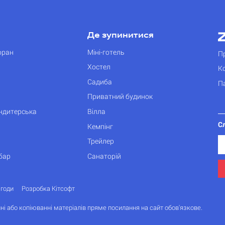
Де зупинитися
оран
Міні-готель
П
Хостел
К
Садиба
П
Приватний будинок
ондитерська
Вілла
С
Кемпінг
Трейлер
бар
Санаторій
згоди
Розробка Кітсофт
ні або копіюванні матеріалів пряме посилання на сайт обов'язкове.