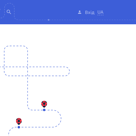
UA
Вхід