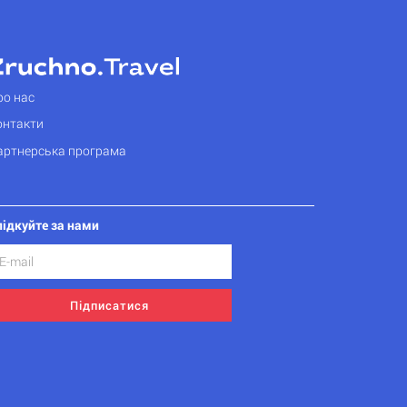
ро нас
онтакти
артнерська програма
лідкуйте за нами
Підписатися