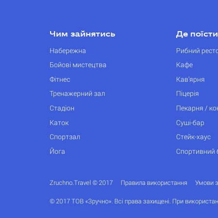
Чим зайнятись
Де поїсти
Набережна
Рибний рест
Бойові мистецтва
Кафе
Фітнес
Кав’ярня
Тренажерний зал
Піцерія
Стадіон
Пекарня / к
Каток
Суші-бар
Спортзал
Стейк-хаус
Йога
Спортивний 
Zruchno.Travel © 2017
Правила використання
Умови 
© 2017 ТОВ «Зручно». Всі права захищені. При використан