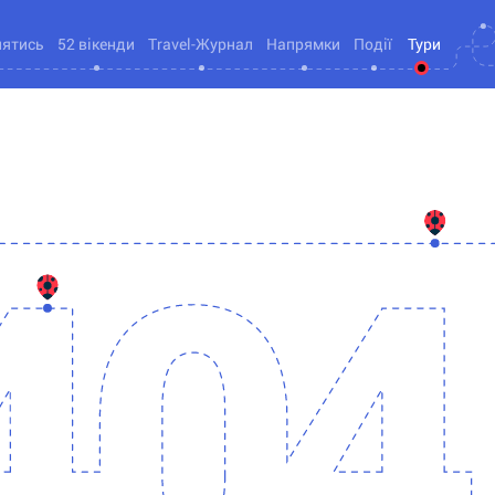
нятись
52 вікенди
Travel-Журнал
Напрямки
Події
Тури