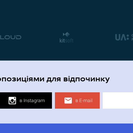
опозиціями для відпочинку
в Instagram
в E-mail