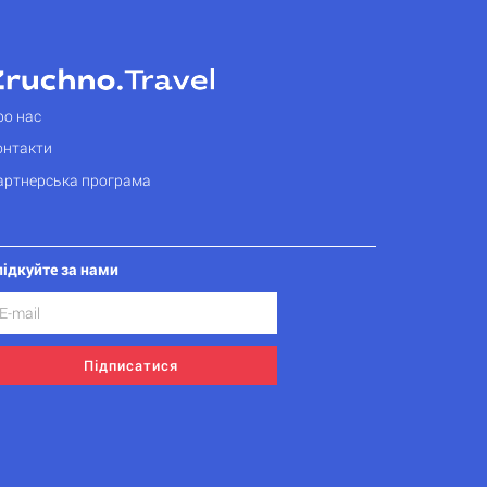
ро нас
онтакти
артнерська програма
лідкуйте за нами
Підписатися