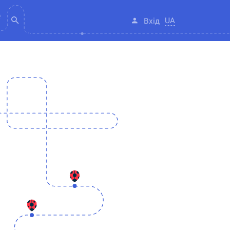
UA
Вхід