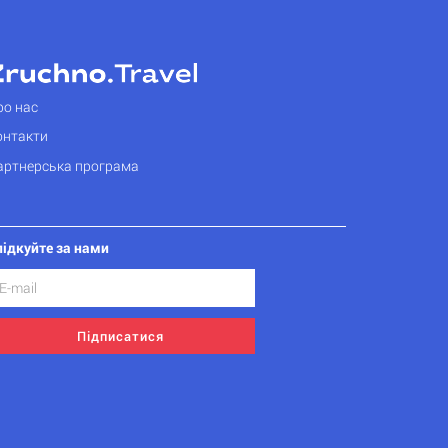
ро нас
онтакти
артнерська програма
лідкуйте за нами
Підписатися