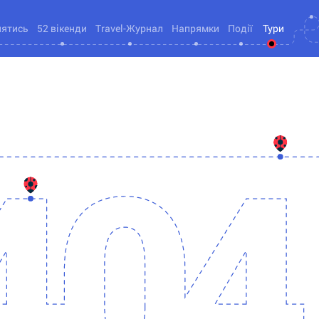
нятись
52 вікенди
Travel-Журнал
Напрямки
Події
Тури