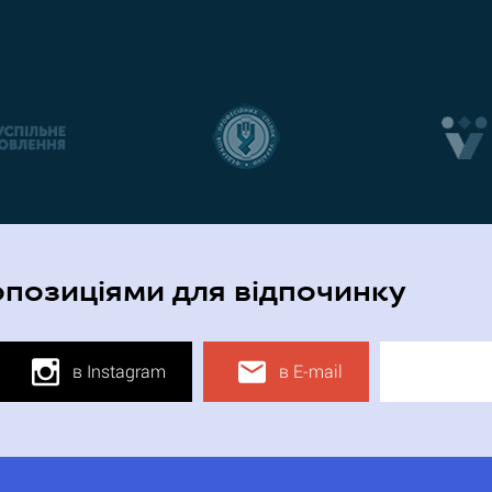
опозиціями для відпочинку
в Instagram
в E-mail