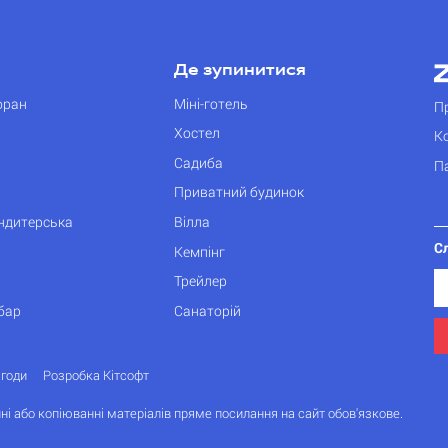
Де зупинитися
оран
Міні-готель
П
Хостел
К
Садиба
П
Приватний будинок
ондитерська
Вілла
С
Кемпінг
Трейлер
бар
Санаторій
згоди
Розробка Кітсофт
ні або копіюванні матеріалів пряме посилання на сайт обов'язкове.