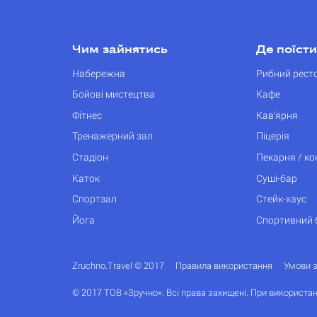
Чим зайнятись
Де поїсти
Набережна
Рибний рест
Бойові мистецтва
Кафе
Фітнес
Кав’ярня
Тренажерний зал
Піцерія
Стадіон
Пекарня / к
Каток
Суші-бар
Спортзал
Стейк-хаус
Йога
Спортивний 
Zruchno.Travel © 2017
Правила використання
Умови 
© 2017 ТОВ «Зручно». Всі права захищені. При використан