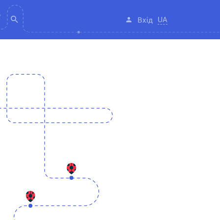
UA
Вхід