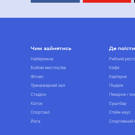
Чим зайнятись
Де поїсти
Набережна
Рибний рест
Бойові мистецтва
Кафе
Фітнес
Кав’ярня
Тренажерний зал
Піцерія
Стадіон
Пекарня / к
Каток
Суші-бар
Спортзал
Стейк-хаус
Йога
Спортивний 