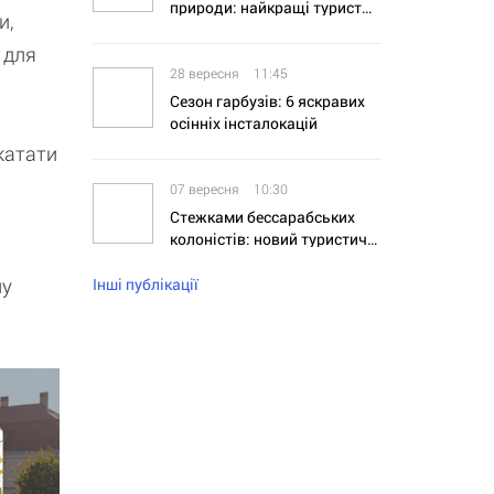
природи: найкращі туристичні села України
и,
 для
28 вересня
11:45
Сезон гарбузів: 6 яскравих
осінніх інсталокацій
катати
07 вересня
10:30
Стежками бессарабських
колоністів: новий туристичний маршрут на Одещині
му
Інші публікації