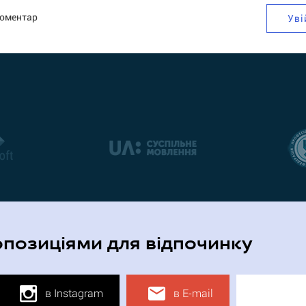
коментар
Уві
опозиціями для відпочинку
в Instagram
в E-mail