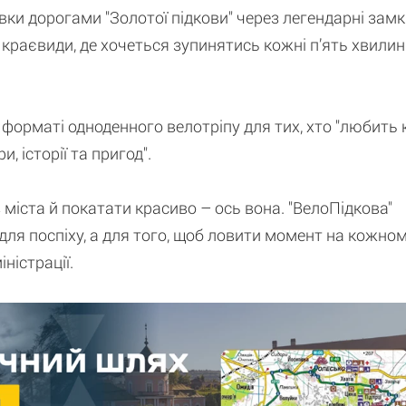
вки дорогами "Золотої підкови" через легендарні замк
а краєвиди, де хочеться зупинятись кожні п’ять хвилин
форматі одноденного велотріпу для тих, хто "любить 
, історії та пригод".
міста й покатати красиво – ось вона. "ВелоПідкова"
для поспіху, а для того, щоб ловити момент на кожно
ністрації.