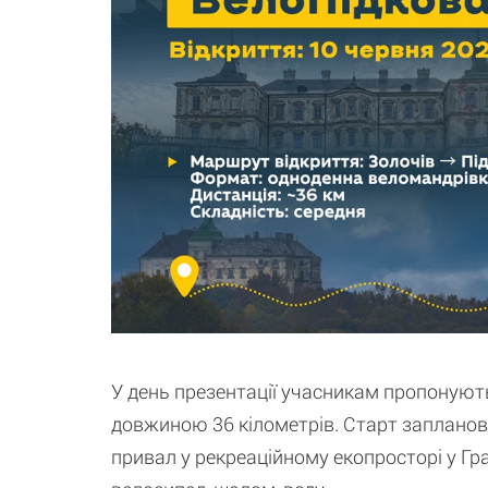
У день презентації учасникам пропонують
довжиною 36 кілометрів. Старт запланов
привал у рекреаційному екопросторі у Гр