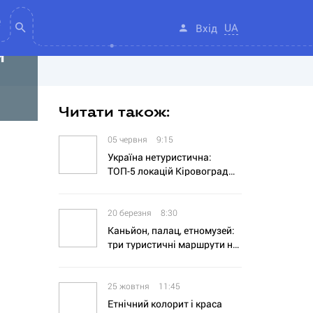
UA
Вхід
и
Читати також:
05 червня
9:15
Україна нетуристична:
ТОП-5 локацій Кіровоградщини від Олександра Чорного
20 березня
8:30
Каньйон, палац, етномузей:
три туристичні маршрути на Бакоті
25 жовтня
11:45
Етнічний колорит і краса