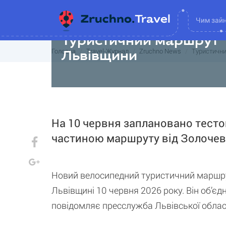
Чим зай
02 червня 9:00
Туристичний маршрут "
Головна
Travel-Журнал
Zruchno News
Туристични
Львівщини
На 10 червня заплановано тестов
частиною маршруту від Золочева
Новий велосипедний туристичний маршрут
Львівщині 10 червня 2026 року. Він об’є
повідомляє пресслужба Львівської обласно