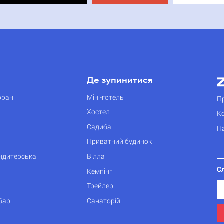
Де зупинитися
оран
Міні-готель
П
Хостел
К
Садиба
П
Приватний будинок
ондитерська
Вілла
С
Кемпінг
Трейлер
бар
Санаторій