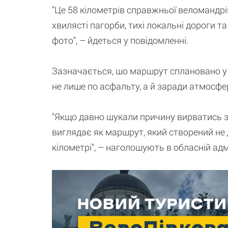
"Це 58 кілометрів справжньої веломандрі
хвилясті пагорби, тихі локальні дороги т
фото", – йдеться у повідомленні.
Зазначається, шо маршрут сплановано у 
не лише по асфальту, а й заради атмосфери
"Якщо давно шукали причину вирватись з 
виглядає як маршрут, який створений не 
кілометрі", – наголошують в обласній адмі