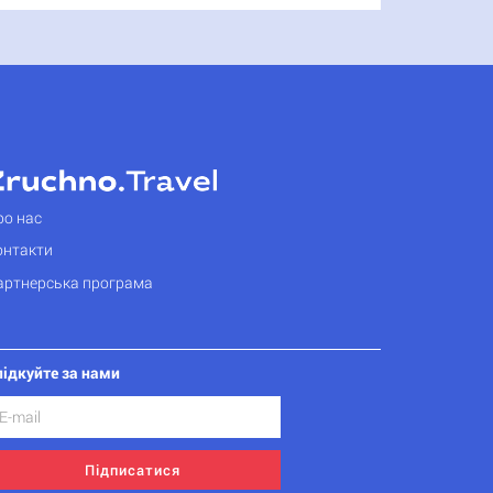
ро нас
онтакти
артнерська програма
лідкуйте за нами
Підписатися