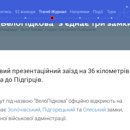
нятись
52 вікенди
Travel-Журнал
Напрямки
Події
Тури
ВелоПідкова" з’єднає три замк
й маршрут "ВелоПідкова" з’єднає три замки Львівщини
ий презентаційний заїзд на 36 кілометрів
 до Підгірців.
 під назвою "ВелоПідкова" офіційно відкриють на
днає
Золочівський
,
Підгорецький
та
Олеський
замки,
ї військової адміністрації.