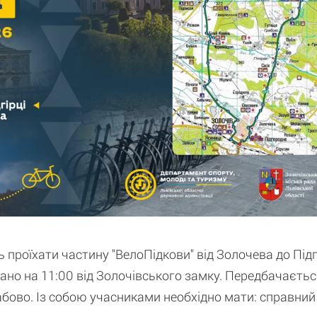
 проїхати частину "ВелоПідкови" від Золочева до Підг
ано на 11:00 від Золочівського замку. Передбачаєть
абово. Із собою учасниками необхідно мати: справний