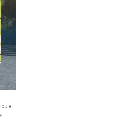
ірців
ся